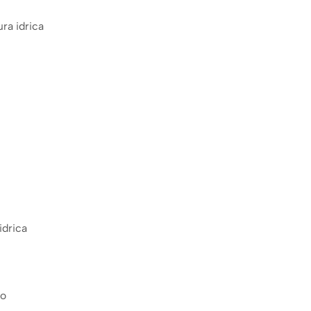
ra idrica
idrica
to