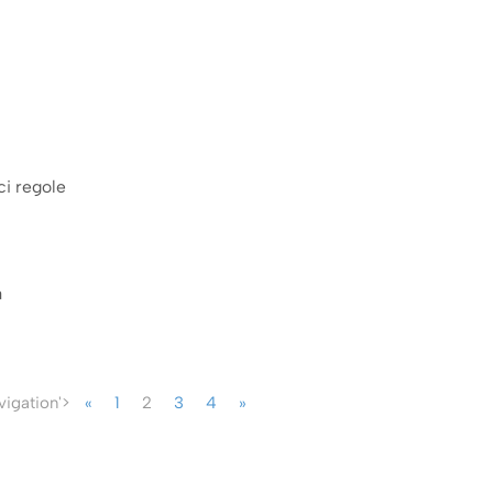
i regole
a
vigation'>
«
1
2
3
4
»