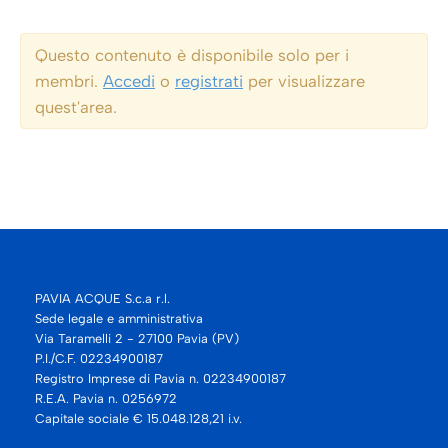
Questo contenuto è disponibile solo per i
membri.
Accedi
o
registrati
per visualizzare
quest'area.
PAVIA ACQUE S.c.a r.l.
Sede legale e amministrativa
Via Taramelli 2 - 27100 Pavia (PV)
P.I./C.F. 02234900187
Registro Imprese di Pavia n. 02234900187
R.E.A. Pavia n. 0256972
Capitale sociale € 15.048.128,21 i.v.