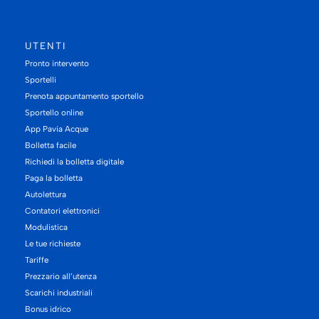
UTENTI
Pronto intervento
Sportelli
Prenota appuntamento sportello
Sportello online
App Pavia Acque
Bolletta facile
Richiedi la bolletta digitale
Paga la bolletta
Autolettura
Contatori elettronici
Modulistica
Le tue richieste
Tariffe
Prezzario all’utenza
Scarichi industriali
Bonus idrico