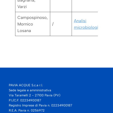
Bagnaria,
Varzi
Campospinoso,
Analisi
Mornico
/
microbiologiche
Losana
PAVIA ACQUE S.c.a r.l.
Sede legale e amministrativa
Via Taramelli 2 - 27100 Pavia (PV)
P.I./C.F. 02234900187
Registro Imprese di Pavia n. 02234900187
R.E.A. Pavia n. 0256972