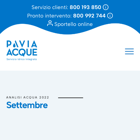
Servizio clienti:
800 193 850
Pronto intervento:
800 992 744
Sportello online
ANALISI ACQUA 2022
Settembre