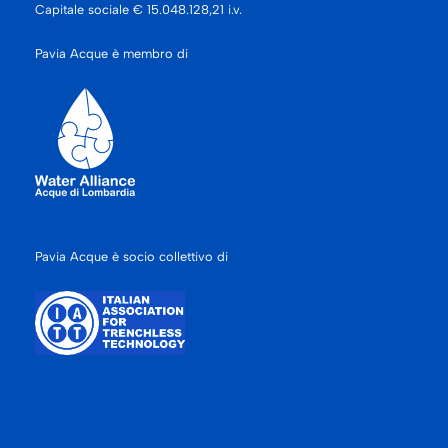
Capitale sociale € 15.048.128,21 i.v.
Pavia Acque è membro di
Pavia Acque è socio collettivo di