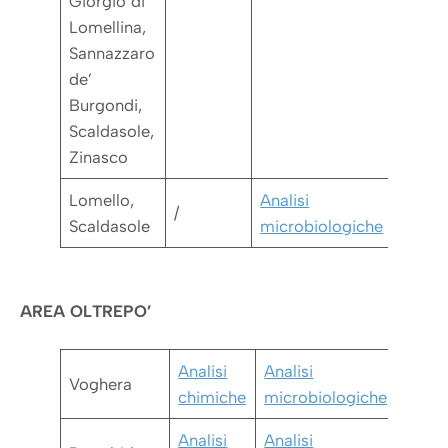
Giorgio di
Lomellina,
Sannazzaro
de’
Burgondi,
Scaldasole,
Zinasco
Lomello,
Analisi
/
Scaldasole
microbiologiche
AREA OLTREPO’
Analisi
Analisi
Voghera
chimiche
microbiologiche
Analisi
Analisi