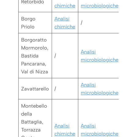
Retorbido
chimiche
microbiologiche
Borgo
Analisi
/
Priolo
chimiche
Borgoratto
Mormorolo,
Analisi
Bastida
/
microbiologiche
Pancarana,
Val di Nizza
Analisi
Zavattarello
/
microbiologiche
Montebello
della
Battaglia,
Analisi
Analisi
Torrazza
chimiche
microbiologiche