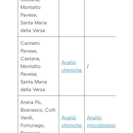
Montalto
Pavese,
Santa Maria
della Versa
Canneto
Pavese,
Castana,
Analisi
Montalto
/
chimiche
Pavese,
Santa Maria
della Versa
Arena Po,
Bosnasco, Colli
Verdi,
Analisi
Analisi
Fortunago,
chimiche
microbiologiche