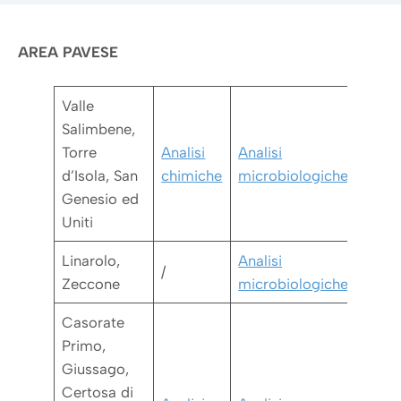
AREA PAVESE
Valle
Salimbene,
Torre
Analisi
Analisi
d’Isola, San
chimiche
microbiologiche
Genesio ed
Uniti
Linarolo,
Analisi
/
Zeccone
microbiologiche
Casorate
Primo,
Giussago,
Certosa di