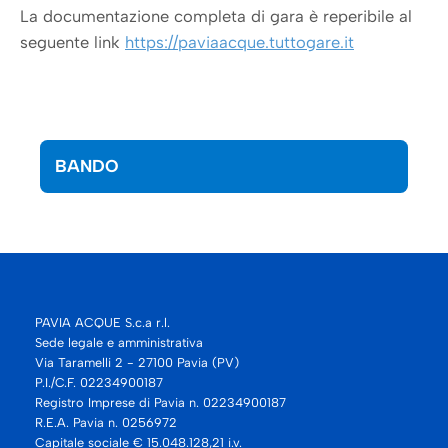
La documentazione completa di gara è reperibile al
seguente link
https://paviaacque.tuttogare.it
BANDO
PAVIA ACQUE S.c.a r.l.
Sede legale e amministrativa
Via Taramelli 2 - 27100 Pavia (PV)
P.I./C.F. 02234900187
Registro Imprese di Pavia n. 02234900187
R.E.A. Pavia n. 0256972
Capitale sociale € 15.048.128,21 i.v.