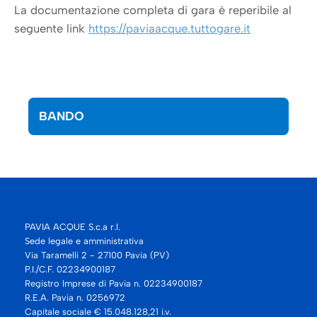
La documentazione completa di gara è reperibile al
seguente link
https://paviaacque.tuttogare.it
BANDO
PAVIA ACQUE S.c.a r.l.
Sede legale e amministrativa
Via Taramelli 2 - 27100 Pavia (PV)
P.I./C.F. 02234900187
Registro Imprese di Pavia n. 02234900187
R.E.A. Pavia n. 0256972
Capitale sociale € 15.048.128,21 i.v.