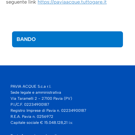
seguente link
https://paviaacque.tuttogare.it
BANDO
PAVIA ACQUE S.c.a r.l.
Sede legale e amministrativa
Via Taramelli 2 - 27100 Pavia (PV)
P.I./C.F. 02234900187
Registro Imprese di Pavia n. 02234900187
R.E.A. Pavia n. 0256972
Capitale sociale € 15.048.128,21 i.v.