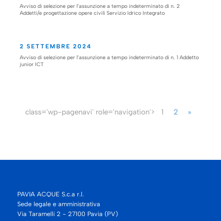
Avviso di selezione per l’assunzione a tempo indeterminato di n. 2
Addetti/e progettazione opere civili Servizio Idrico Integrato
2 SETTEMBRE 2024
Avviso di selezione per l’assunzione a tempo indeterminato di n. 1 Addetto
junior ICT
class='wp-pagenavi' role='navigation'>
1
2
»
PAVIA ACQUE S.c.a r.l.
Sede legale e amministrativa
Via Taramelli 2 - 27100 Pavia (PV)