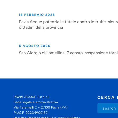
18 FEBBRAIO 2025
Pavia Acque potenzia le tutele contro le truffe: sicur
cittadini della provincia
5 AGOSTO 2026
San Giorgio di Lomellina: 7 agosto, sospensione forni
PAVIA ACQUE S.c.a r.l.
CERCA 
Sede legale e amministrativa
Via Taramelli 2 - 27100 Pavia (PV)
P.I./C.F. 02234900187
Registro Imprese di Pavia n. 02234900187