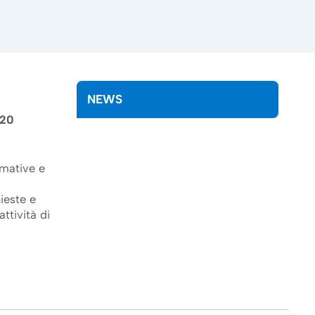
NEWS
 20
rmative e
e.
hieste e
ttività di