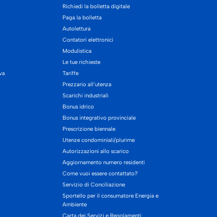
Richiedi la bolletta digitale
Paga la bolletta
Autolettura
Contatori elettronici
Modulistica
Le tue richieste
iva
Tariffe
Prezzario all’utenza
Scarichi industriali
Bonus idrico
Bonus integrativo provinciale
Prescrizione biennale
Utenze condominiali/plurime
Autorizzazioni allo scarico
Aggiornamento numero residenti
Come vuoi essere contattato?
Servizio di Conciliazione
Sportello per il consumatore Energia e
Ambiente
Carta dei Servizi e Regolamenti