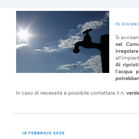
15 GIUGN
Si avvisan
nel Comu
irregolar
all’impian
Al riprist
l’acqua p
potrebbero
In caso di necessità è possibile contattare il n.
verde
18 FEBBRAIO 2025