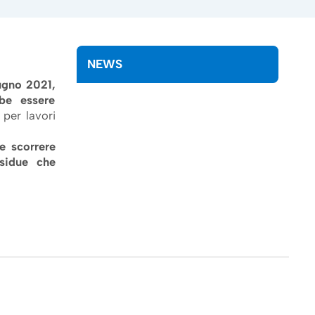
NEWS
ugno 2021,
be essere
 per lavori
re scorrere
esidue che