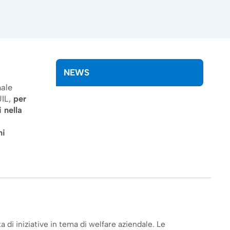
NEWS
nale
UIL,
per
 nella
ni
a di iniziative in tema di welfare aziendale. Le