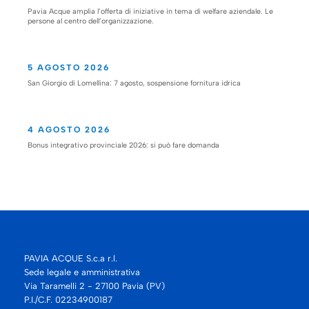
Pavia Acque amplia l’offerta di iniziative in tema di welfare aziendale. Le
persone al centro dell’organizzazione.
5 AGOSTO 2026
San Giorgio di Lomellina: 7 agosto, sospensione fornitura idrica
4 AGOSTO 2026
Bonus integrativo provinciale 2026: si può fare domanda
PAVIA ACQUE S.c.a r.l.
Sede legale e amministrativa
Via Taramelli 2 - 27100 Pavia (PV)
P.I./C.F. 02234900187