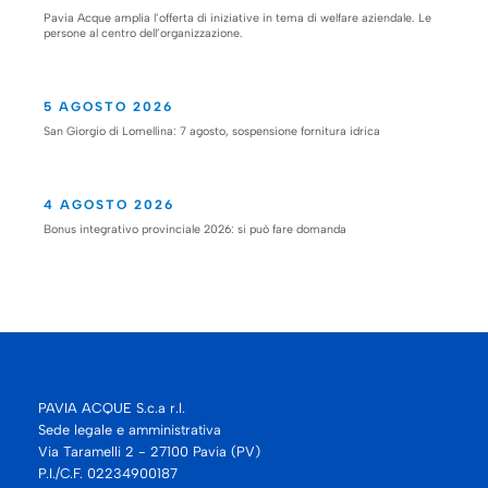
Pavia Acque amplia l’offerta di iniziative in tema di welfare aziendale. Le
persone al centro dell’organizzazione.
5 AGOSTO 2026
San Giorgio di Lomellina: 7 agosto, sospensione fornitura idrica
4 AGOSTO 2026
Bonus integrativo provinciale 2026: si può fare domanda
PAVIA ACQUE S.c.a r.l.
Sede legale e amministrativa
Via Taramelli 2 - 27100 Pavia (PV)
P.I./C.F. 02234900187