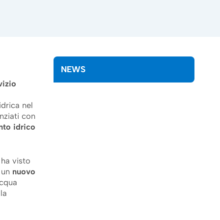
NEWS
vizio
idrica nel
anziati con
to idrico
 ha visto
o un
nuovo
acqua
la