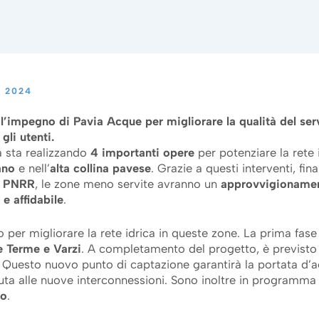
O 2024
l’impegno di Pavia Acque per migliorare la qualità del ser
gli utenti.
à sta realizzando
4 importanti opere
per potenziare la rete 
ano
e nell’
alta collina pavese
. Grazie a questi interventi, fin
l
PNRR
, le zone meno servite avranno un
approvvigionamen
 e affidabile
.
o per migliorare la rete idrica in queste zone. La prima fase
ce Terme e Varzi
. A completamento del progetto, è previst
. Questo nuovo punto di captazione garantirà la portata d’
uta alle nuove interconnessioni. Sono inoltre in programma 
so
.