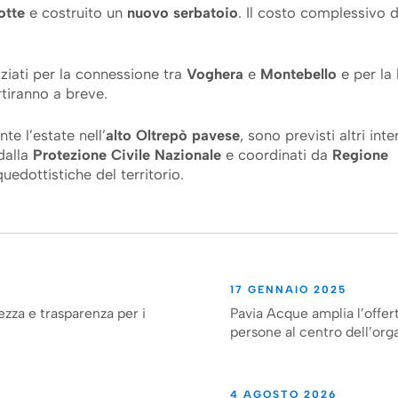
otte
e costruito un
nuovo serbatoio
. Il costo complessivo d
niziati per la connessione tra
Voghera
e
Montebello
e per la 
artiranno a breve.
te l’estate nell’
alto Oltrepò pavese
, sono previsti altri inte
 dalla
Protezione Civile Nazionale
e coordinati da
Regione
edottistiche del territorio.
17 GENNAIO 2025
ezza e trasparenza per i
Pavia Acque amplia l’offert
persone al centro dell’org
4 AGOSTO 2026