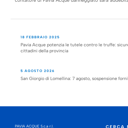
contatore di Pavia Acque danneggiato sarà addebitata
18 FEBBRAIO 2025
Pavia Acque potenzia le tutele contro le truffe: sicur
cittadini della provincia
5 AGOSTO 2026
San Giorgio di Lomellina: 7 agosto, sospensione forni
PAVIA ACQUE S.c.a r.l.
CERCA 