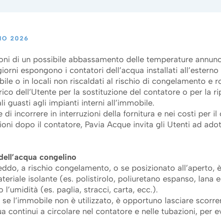
IO 2026
ioni di un possibile abbassamento delle temperature annunc
iorni espongono i contatori dell’acqua installati all’esterno
ile o in locali non riscaldati al rischio di congelamento e r
rico dell’Utente per la sostituzione del contatore o per la r
li guasti agli impianti interni all’immobile.
e di incorrere in interruzioni della fornitura e nei costi per i
ioni dopo il contatore, Pavia Acque invita gli Utenti ad ado
 dell’acqua congelino
reddo, a rischio congelamento, o se posizionato all’aperto, 
eriale isolante (es. polistirolo, poliuretano espanso, lana e
l’umidità (es. paglia, stracci, carta, ecc.).
e se l’immobile non è utilizzato, è opportuno lasciare scorre
a continui a circolare nel contatore e nelle tubazioni, per e