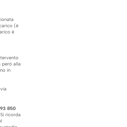
zionata
carico (è
arico è
ntervento
 però alla
no in
a
avia
193 850
Si ricorda
l