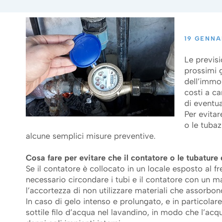
19 GENNA
Le previs
prossimi g
dell’immob
costi a ca
di eventua
Per evitar
o le tubaz
alcune semplici misure preventive.
Cosa fare per evitare che il contatore o le tubature
Se il contatore è collocato in un locale esposto al f
necessario circondare i tubi e il contatore con un mat
l’accortezza di non utilizzare materiali che assorbono 
In caso di gelo intenso e prolungato, e in particolar
sottile filo d’acqua nel lavandino, in modo che l’acqu