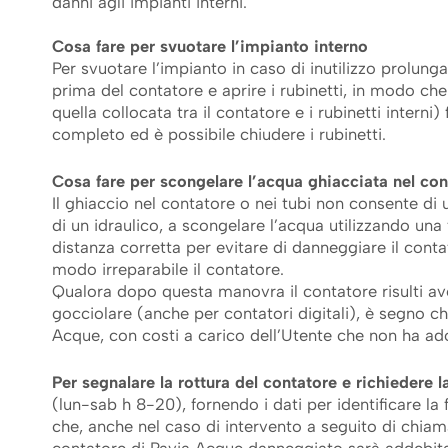
danni agli impianti interni.
Cosa fare per svuotare l’impianto interno
Per svuotare l’impianto in caso di inutilizzo prolung
prima del contatore e aprire i rubinetti, in modo che 
quella collocata tra il contatore e i rubinetti intern
completo ed è possibile chiudere i rubinetti.
Cosa fare per scongelare l’acqua ghiacciata nel con
Il ghiaccio nel contatore o nei tubi non consente di u
di un idraulico, a scongelare l’acqua utilizzando un
distanza corretta per evitare di danneggiare il cont
modo irreparabile il contatore.
Qualora dopo questa manovra il contatore risulti aver
gocciolare (anche per contatori digitali), è segno c
Acque, con costi a carico dell’Utente che non ha adot
Per segnalare la rottura del contatore e richiedere l
(lun-sab h 8-20), fornendo i dati per identificare la
che, anche nel caso di intervento a seguito di chiam