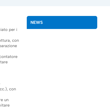
NEWS
iato per i
ottura, con
iparazione
l contatore
ttare
è
cc.), con
re un
vitare