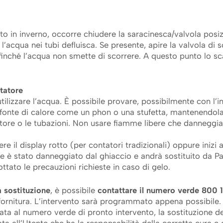
ato in inverno, occorre chiudere la saracinesca/valvola posi
l’acqua nei tubi defluisca. Se presente, apire la valvola di s
i) finché l’acqua non smette di scorrere. A questo punto lo sc
tatore
tilizzare l’acqua. È possibile provare, possibilmente con l’i
a fonte di calore come un phon o una stufetta, mantenendola
atore o le tubazioni. Non usare fiamme libere che danneggia
e il display rotto (per contatori tradizionali) oppure inizi 
he è stato danneggiato dal ghiaccio e andrà sostituito da P
tato le precauzioni richieste in caso di gelo.
a sostituzione
, è possibile
contattare
il
numero verde 800 
 fornitura. L’intervento sarà programmato appena possibile. 
ata al numero verde di pronto intervento, la sostituzione de