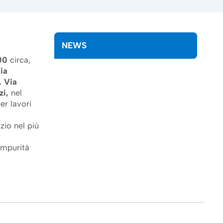
NEWS
00
circa,
ia
, Via
zi,
nel
er lavori
izio nel più
 impurità