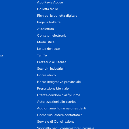
App Pavia Acque
Bolletta facile
Richiedi la bolletta digitale
Paga la bolletta
Autolettura
Contatori elettronici
Modulistica
Le tue richieste
iva
Tariffe
Prezzario all’utenza
Scarichi industriali
Bonus idrico
Bonus integrativo provinciale
Prescrizione biennale
Utenze condominiali/plurime
Autorizzazioni allo scarico
Aggiornamento numero residenti
Come vuoi essere contattato?
Servizio di Conciliazione
Sportello per il consumatore Energia e