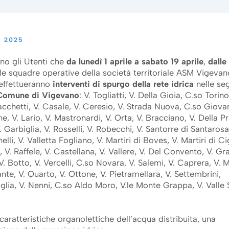
 2025
ano gli Utenti che
da lunedì 1 aprile a sabato 19 aprile
,
dalle
 le squadre operative della società territoriale ASM Vigevan
 effettueranno
interventi di spurgo della rete idrica
nelle se
Comune di Vigevano
: V. Togliatti, V. Della Gioia, C.so Torino
Sacchetti, V. Casale, V. Ceresio, V. Strada Nuova, C.so Giovan
e, V. Lario, V. Mastronardi, V. Orta, V. Bracciano, V. Della Pr
 Garbiglia, V. Rosselli, V. Robecchi, V. Santorre di Santarosa
lli, V. Valletta Fogliano, V. Martiri di Boves, V. Martiri di C
 V. Raffele, V. Castellana, V. Vallere, V. Del Convento, V. Gra
V. Botto, V. Vercelli, C.so Novara, V. Salemi, V. Caprera, V. 
mante, V. Quarto, V. Ottone, V. Pietramellara, V. Settembrini,
taglia, V. Nenni, C.so Aldo Moro, V.le Monte Grappa, V. Valle
caratteristiche organolettiche dell’acqua distribuita, una