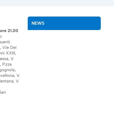
NEWS
 ore 21.00
o
guenti
, V.le Dei
ni XXIII,
essa, V.
, P.zza
igognola,
vellona, V.
Mentana, V.
 San