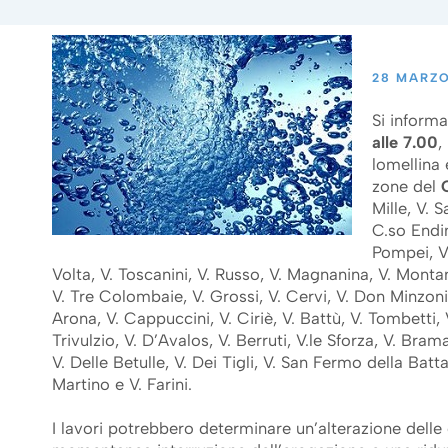
28 MARZO
Si inform
alle 7.00
,
lomellina
zone del
Mille, V. 
C.so Endin
Pompei, V.
Volta, V. Toscanini, V. Russo, V. Magnanina, V. Montane
V. Tre Colombaie, V. Grossi, V. Cervi, V. Don Minzoni,
Arona, V. Cappuccini, V. Ciriè, V. Battù, V. Tombetti, 
Trivulzio, V. D’Avalos, V. Berruti, V.le Sforza, V. Bra
V. Delle Betulle, V. Dei Tigli, V. San Fermo della Bat
Martino e V. Farini.
I lavori potrebbero determinare un’alterazione delle 