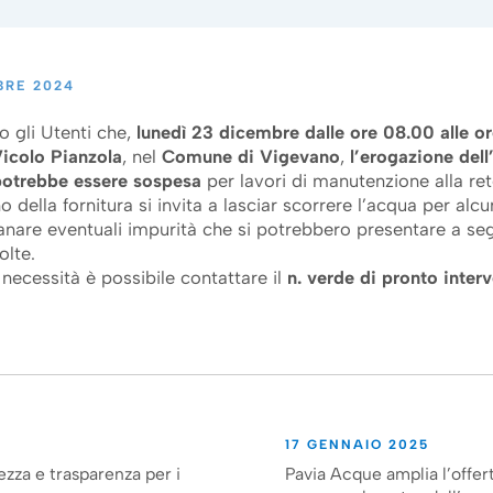
BRE 2024
o gli Utenti che,
lunedì 23 dicembre dalle ore 08.00 alle or
Vicolo Pianzola
, nel
Comune di Vigevano
,
l’erogazione del
potrebbe essere sospesa
per lavori di manutenzione alla ret
ino della fornitura si invita a lasciar scorrere l’acqua per alcu
anare eventuali impurità che si potrebbero presentare a seg
olte.
 necessità è possibile contattare il
n.
verde di pronto inter
17 GENNAIO 2025
ezza e trasparenza per i
Pavia Acque amplia l’offert