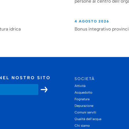
persone al centro dell’org
4 AGOSTO 2026
tura idrica
Bonus integrativo provinc
NEL NOSTRO SITO
SOCIETÀ
Attività
Acquedotto
Fognatura
Depurazione
Comuni serviti
Qualità dell’acqua
Chi siamo