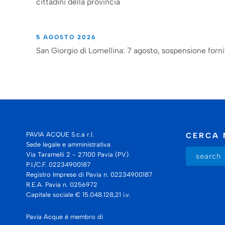
cittadini della provincia
5 AGOSTO 2026
San Giorgio di Lomellina: 7 agosto, sospensione forni
PAVIA ACQUE S.c.a r.l.
CERCA 
Sede legale e amministrativa
Via Taramelli 2 - 27100 Pavia (PV)
P.I./C.F. 02234900187
Registro Imprese di Pavia n. 02234900187
R.E.A. Pavia n. 0256972
Capitale sociale € 15.048.128,21 i.v.
Pavia Acque è membro di